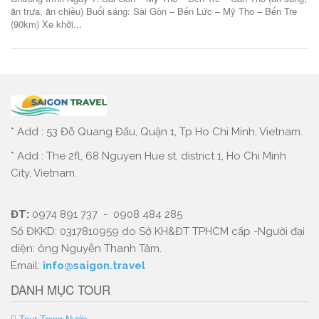
ăn trưa, ăn chiều) Buổi sáng: Sài Gòn – Bến Lức – Mỹ Tho – Bến Tre
(90km) Xe khởi...
* Add : 53 Đỗ Quang Đẩu, Quận 1, Tp Ho Chi Minh, Vietnam.
* Add : The 2fl, 68 Nguyen Hue st, district 1, Ho Chi Minh
City, Vietnam.
ĐT:
0974 891 737 - 0908 484 285
Số ĐKKD: 0317810959 do Sở KH&ĐT TPHCM cấp -Người đại
diện: ông Nguyễn Thanh Tâm.
Email:
info@saigon.travel
DANH MỤC TOUR
Tour Trong Nước