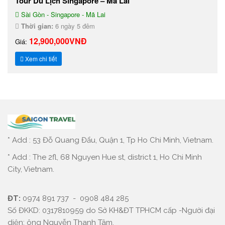
Tour Du Lịch Singapore – Mã Lai
Sài Gòn - Singapore - Mã Lai
Thời gian:
6 ngày 5 đêm
12,900,000VNĐ
Giá:
Xem chi tiết
* Add : 53 Đỗ Quang Đẩu, Quận 1, Tp Ho Chi Minh, Vietnam.
* Add : The 2fl, 68 Nguyen Hue st, district 1, Ho Chi Minh
City, Vietnam.
ĐT:
0974 891 737 - 0908 484 285
Số ĐKKD: 0317810959 do Sở KH&ĐT TPHCM cấp -Người đại
diện: ông Nguyễn Thanh Tâm.